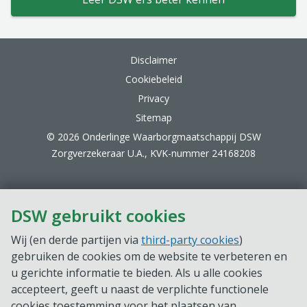
Website footer
Disclaimer
Cookiebeleid
Privacy
Sitemap
© 2026 Onderlinge Waarborgmaatschappij DSW
Zorgverzekeraar U.A., KVK-nummer 24168208
DSW gebruikt cookies
Wij (en derde partijen via
third-party cookies
)
gebruiken de cookies om de website te verbeteren en
u gerichte informatie te bieden. Als u alle cookies
accepteert, geeft u naast de verplichte functionele
cookies toestemming voor het plaatsen van